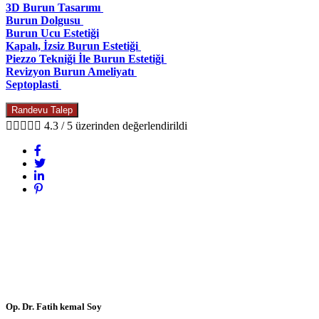
3D Burun Tasarımı
Burun Dolgusu
Burun Ucu Estetiği
Kapalı, İzsiz Burun Estetiği
Piezzo Tekniği İle Burun Estetiği
Revizyon Burun Ameliyatı
Septoplasti
Randevu Talep





4.3 / 5 üzerinden değerlendirildi
Op. Dr. Fatih kemal Soy