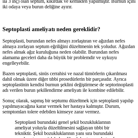
ila 3 inç) olan septum, kıkırdak ve kemikten yapılmıştır. Burnun içini
iki odaya veya burun deliğine ayırır.
Septoplasti ameliyatı neden gereklidir?
Septoplasti, burundan nefes almayı zorlaştıran ve ağızdan nefes
almaya zorlayan septum eğriliğini düzeltmenin tek yoludur. Ağızdan
nefes almak ağız kuruluğuna neden olabilir. Burundan nefes
alamama geceleri daha da büyük bir problemdir ve uykuyu
engelleyebilir.
Bazen septoplasti, sinüs cerrahisi ve nazal tümörlerin çıkarılması
dahil olmak üzere diğer tıbbi prosedürlerin bir parçasıdır. Ayrıca
septoplastinin kendisi burnun şeklini değiştirmese de septorinoplasti
adı verilen burun şekillendirme ameliyatı ile kombine edilebilir.
Sonuç olarak, sapmış bir septumu düzeltmek için septoplasti yapılıp
yapılmayacağına karar vermek her hastaya kalmıştır. Durum,
semptomları tolere edebilen kimseye zarar vermez.
Septoplasti burundaki genel şekil bozukluklarının
ameliyat yoluyla düzeltilmesini sağlayan tıbbi bir
tekniktir. Şekil bozukluklarının yanı sıra burundaki