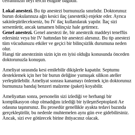
cerrahınızın neyi tercih ettiğine bağlıdır.
Lokal anestezi.
Bu tip anestezi burnunuzla sınırlıdır. Doktorunuz
burun dokularınıza ağrı kesici ilaç (anestetik) enjekte eder. Ayrıca
sakinleştirilecekseniz, bu IV ilaç kullanılarak yapılır. İlaç sizi
sersemletir, ancak tamamen bilinçsiz hale getirmez.
Genel anestezi.
Genel anestezi ile, bir anestezik maddeyi teneffüs
edersiniz veya bir IV hattından bir anestezi alırsınız. Bu tip anestezi
tüm vücudunuzu etkiler ve geçici bir bilinçsizlik durumuna neden
olur.
Hangi tür anestezinin sizin için en iyisi olduğu konusunda önceden
doktorunuzla konuşun.
Ameliyat sırasında kesi emilebilir dikişlerle kapatılır. Septumu
desteklemek için her bir burun deliğine yumuşak silikon ateller
yerleştirilebilir. Ameliyat sonrası kanamayı önlemek için doktorunuz
burnunuza bandaj benzeri malzeme (paket) koyabilir.
Ameliyattan sonra, personelin sizi izlediği ve herhangi bir
komplikasyon olup olmadığını izlediği bir iyileşmSeptoplasti Ae
odasına taşınırsınız. Bu prosedür genellikle ayakta tedavi bazında
gerçekleştirilir, bu nedenle muhtemelen aynı gün eve gidebilirsiniz.
Ancak, sizi eve götürecek birine ihtiyacınız olacak.