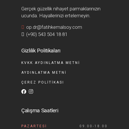
Gerçek güzellik nihayet parmaklarınızın
ucunda. Hayallerinizi ertelemeyin.
op.dr@fatihkemalsoy.com
(+90) 543 504 18 81
Gizlilik Politikaları
KVKK AYDINLATMA METNI
AYDINLATMA METNI
ÇEREZ POLITIKASI
Çalışma Saatleri
PAZARTESI
09.00-18.00